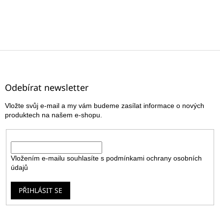
Z
á
p
a
Odebírat newsletter
t
Vložte svůj e-mail a my vám budeme zasílat informace o nových
í
produktech na našem e-shopu.
E-mail
Vložením e-mailu souhlasíte s
podmínkami ochrany osobních
údajů
PŘIHLÁSIT SE