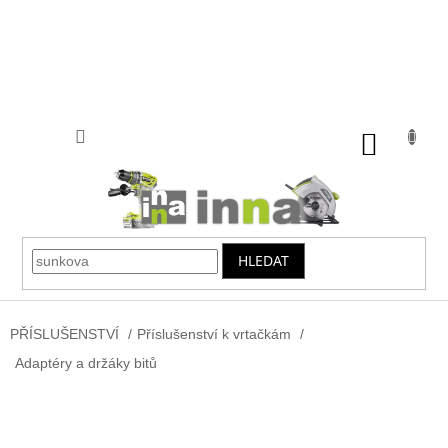
Přejít
na
obsah
NÁKUP
KOŠÍK
HLEDAT
PŘÍSLUŠENSTVÍ
/
Příslušenství k vrtačkám
/
Adaptéry a držáky bitů