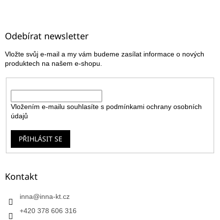
Z
á
p
a
Odebírat newsletter
t
Vložte svůj e-mail a my vám budeme zasílat informace o nových
í
produktech na našem e-shopu.
E-mail
Vložením e-mailu souhlasíte s
podmínkami ochrany osobních
údajů
PŘIHLÁSIT SE
Kontakt
inna
@
inna-kt.cz
+420 378 606 316