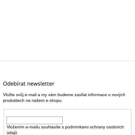
Z
á
p
a
Odebírat newsletter
t
Vložte svůj e-mail a my vám budeme zasílat informace o nových
í
produktech na našem e-shopu.
E-mail
Vložením e-mailu souhlasíte s
podmínkami ochrany osobních
údajů