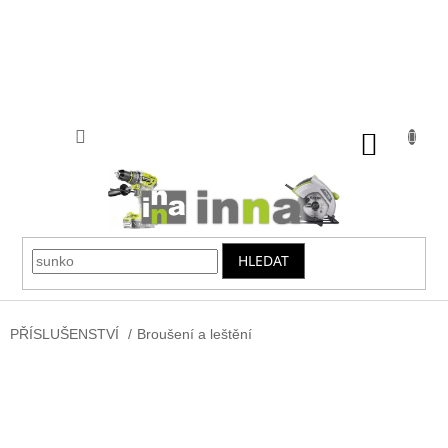
Přejít
na
obsah
NÁKUP
KOŠÍK
HLEDAT
PŘÍSLUŠENSTVÍ
/
Broušení a leštění