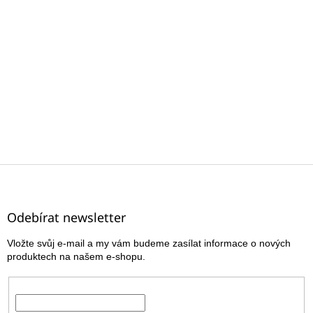
Z
á
p
a
Odebírat newsletter
t
Vložte svůj e-mail a my vám budeme zasílat informace o nových
í
produktech na našem e-shopu.
E-mail