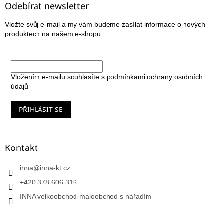
a
Odebírat newsletter
t
Vložte svůj e-mail a my vám budeme zasílat informace o nových
í
produktech na našem e-shopu.
E-mail
Vložením e-mailu souhlasíte s
podmínkami ochrany osobních
údajů
PŘIHLÁSIT SE
Kontakt
inna
@
inna-kt.cz
+420 378 606 316
INNA velkoobchod-maloobchod s nářadím