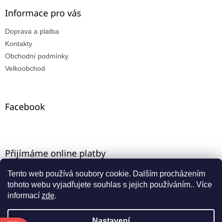
Informace pro vás
Doprava a platba
Kontakty
Obchodní podmínky
Velkoobchod
Facebook
Přijímáme online platby
Tento web používá soubory cookie. Dalším procházením
tohoto webu vyjadřujete souhlas s jejich používáním.. Více
informací
zde
.
Nastavení