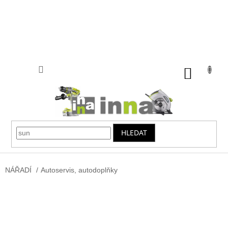
Přejít
na
obsah
NÁKUP
KOŠÍK
HLEDAT
NÁŘADÍ
/
Autoservis, autodoplňky