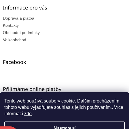
Informace pro vás
Doprava a platba
Kontakty
Obchodní podmínky
Velkoobchod
Facebook
Přijímáme online platby
Tento web používá soubory cookie. Dalším procházením
tohoto webu vyjadřujete souhlas s jejich používáním.. Více
informací
zde
.
Nastavení