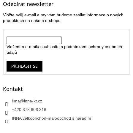
a
Odebírat newsletter
t
Vložte svůj e-mail a my vám budeme zasílat informace o nových
í
produktech na našem e-shopu.
E-mail
Vložením e-mailu souhlasíte s
podmínkami ochrany osobních
údajů
PŘIHLÁSIT SE
Kontakt
inna
@
inna-kt.cz
+420 378 606 316
INNA velkoobchod-maloobchod s nářadím