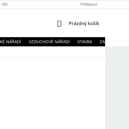
VELKOOBCHOD
Přihlášení
NÁKUPNÍ
Prázdný košík
KOŠÍK
KÉ NÁŘADÍ
VZDUCHOVÉ NÁŘADÍ
STAVBA
ZAHRADA