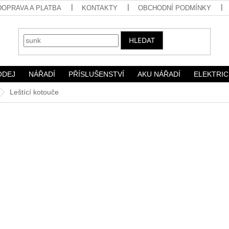
DOPRAVA A PLATBA
KONTAKTY
OBCHODNÍ PODMÍNKY
HLEDAT
ODEJ
NÁŘADÍ
PŘÍSLUŠENSTVÍ
AKU NÁŘADÍ
ELEKTRIC
Leštící kotouče