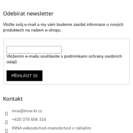
á
p
a
Odebírat newsletter
t
Vložte svůj e-mail a my vám budeme zasílat informace o nových
í
produktech na našem e-shopu.
E-mail
Vložením e-mailu souhlasíte s
podmínkami ochrany osobních
údajů
PŘIHLÁSIT SE
Kontakt
inna
@
inna-kt.cz
+420 378 606 316
INNA velkoobchod-maloobchod s nářadím