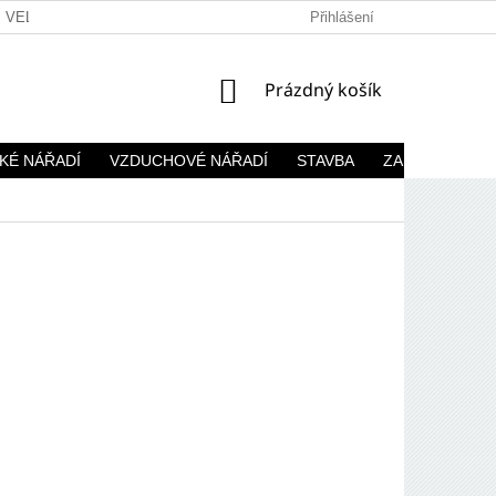
VELKOOBCHOD
Přihlášení
NÁKUPNÍ
Prázdný košík
KOŠÍK
KÉ NÁŘADÍ
VZDUCHOVÉ NÁŘADÍ
STAVBA
ZAHRADA