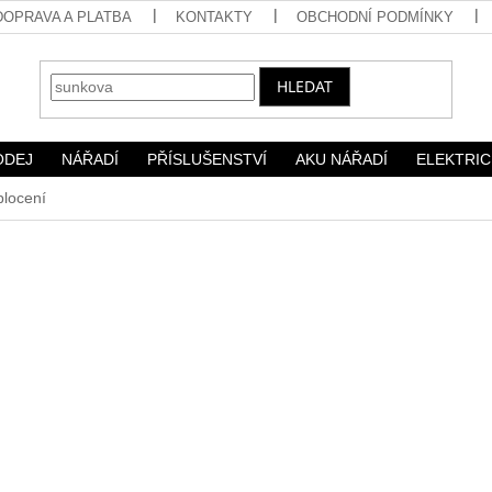
DOPRAVA A PLATBA
KONTAKTY
OBCHODNÍ PODMÍNKY
HLEDAT
ODEJ
NÁŘADÍ
PŘÍSLUŠENSTVÍ
AKU NÁŘADÍ
ELEKTRIC
plocení