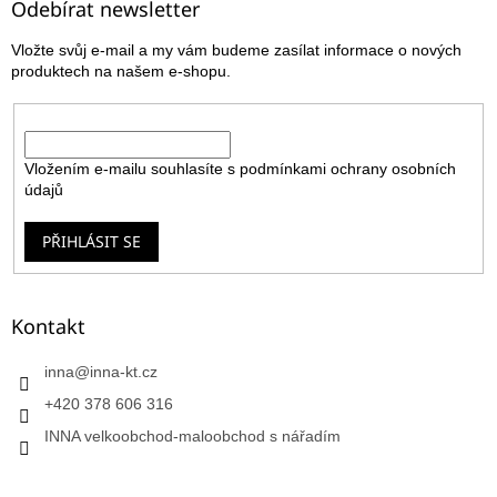
a
Odebírat newsletter
t
Vložte svůj e-mail a my vám budeme zasílat informace o nových
í
produktech na našem e-shopu.
E-mail
Vložením e-mailu souhlasíte s
podmínkami ochrany osobních
údajů
PŘIHLÁSIT SE
Kontakt
inna
@
inna-kt.cz
+420 378 606 316
INNA velkoobchod-maloobchod s nářadím