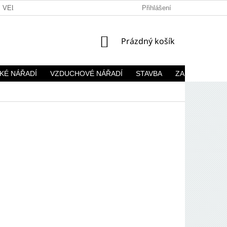
VELKOOBCHOD
Přihlášení
NÁKUPNÍ
Prázdný košík
KOŠÍK
KÉ NÁŘADÍ
VZDUCHOVÉ NÁŘADÍ
STAVBA
ZAHRADA