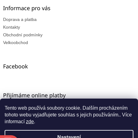
Informace pro vás
Doprava a platba
Kontakty
Obchodní podmínky
Velkoobchod
Facebook
Přijímáme online platby
Tento web používá soubory cookie. Dalším procházením
tohoto webu vyjadřujete souhlas s jejich používáním.. Více
informací
zde
.
Nastavení