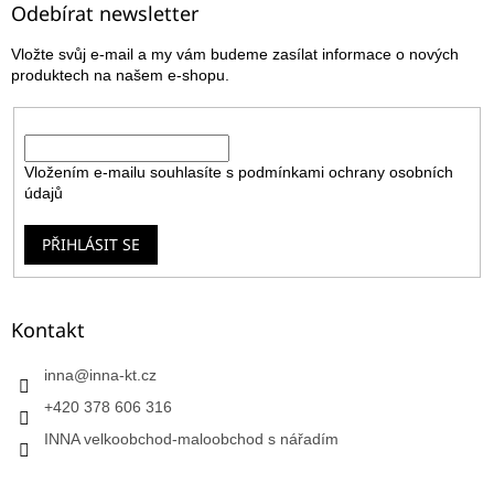
a
Odebírat newsletter
t
Vložte svůj e-mail a my vám budeme zasílat informace o nových
í
produktech na našem e-shopu.
E-mail
Vložením e-mailu souhlasíte s
podmínkami ochrany osobních
údajů
PŘIHLÁSIT SE
Kontakt
inna
@
inna-kt.cz
+420 378 606 316
INNA velkoobchod-maloobchod s nářadím