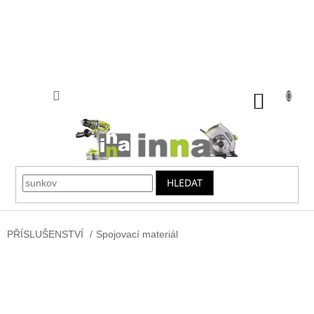
Přejít
na
obsah
NÁKUP
KOŠÍK
HLEDAT
PŘÍSLUŠENSTVÍ
/
Spojovací materiál