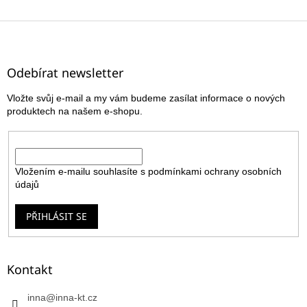
Z
á
p
a
Odebírat newsletter
t
Vložte svůj e-mail a my vám budeme zasílat informace o nových
í
produktech na našem e-shopu.
E-mail
Vložením e-mailu souhlasíte s
podmínkami ochrany osobních
údajů
PŘIHLÁSIT SE
Kontakt
inna
@
inna-kt.cz