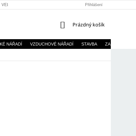
VELKOOBCHOD
Přihlášení
NÁKUPNÍ
Prázdný košík
KOŠÍK
KÉ NÁŘADÍ
VZDUCHOVÉ NÁŘADÍ
STAVBA
ZAHRADA