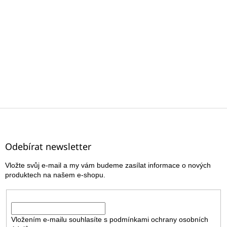
Z
á
p
a
Odebírat newsletter
t
Vložte svůj e-mail a my vám budeme zasílat informace o nových
í
produktech na našem e-shopu.
E-mail
Vložením e-mailu souhlasíte s
podmínkami ochrany osobních