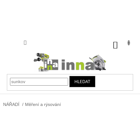
Přejít
na
obsah
NÁKUP
KOŠÍK
HLEDAT
NÁŘADÍ
/
Měření a rýsování