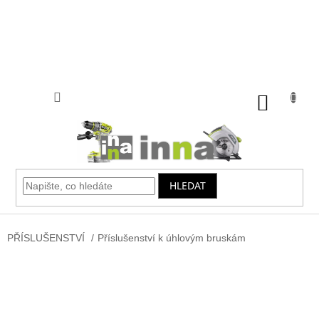
Přejít
na
obsah
NÁKUP
KOŠÍK
HLEDAT
PŘÍSLUŠENSTVÍ
/
Příslušenství k úhlovým bruskám