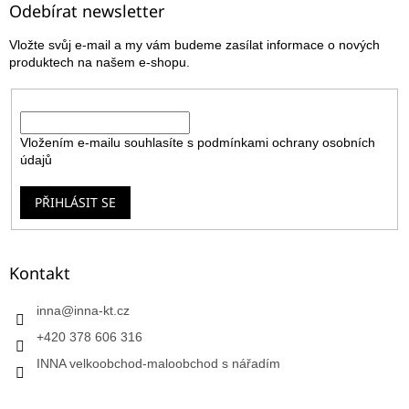
a
Odebírat newsletter
t
Vložte svůj e-mail a my vám budeme zasílat informace o nových
í
produktech na našem e-shopu.
E-mail
Vložením e-mailu souhlasíte s
podmínkami ochrany osobních
údajů
PŘIHLÁSIT SE
Kontakt
inna
@
inna-kt.cz
+420 378 606 316
INNA velkoobchod-maloobchod s nářadím