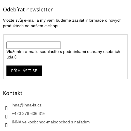
p
a
Odebírat newsletter
t
Vložte svůj e-mail a my vám budeme zasílat informace o nových
í
produktech na našem e-shopu.
E-mail
Vložením e-mailu souhlasíte s
podmínkami ochrany osobních
údajů
PŘIHLÁSIT SE
Kontakt
inna
@
inna-kt.cz
+420 378 606 316
INNA velkoobchod-maloobchod s nářadím