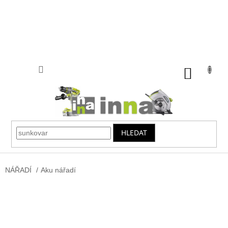
Přejít
na
obsah
NÁKUP
KOŠÍK
HLEDAT
NÁŘADÍ
/
Aku nářadí