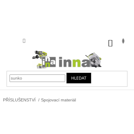
Přejít
na
obsah
NÁKUP
KOŠÍK
HLEDAT
PŘÍSLUŠENSTVÍ
/
Spojovací materiál