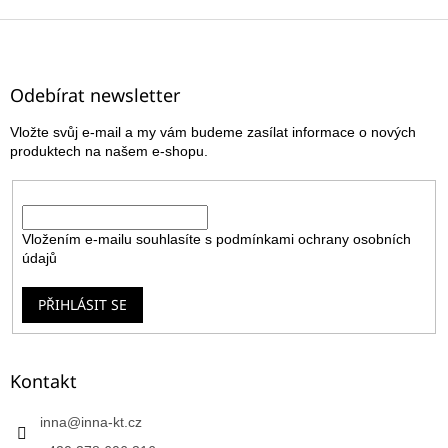
Z
á
p
a
Odebírat newsletter
t
Vložte svůj e-mail a my vám budeme zasílat informace o nových
í
produktech na našem e-shopu.
E-mail
Vložením e-mailu souhlasíte s
podmínkami ochrany osobních
údajů
PŘIHLÁSIT SE
Kontakt
inna
@
inna-kt.cz