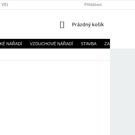
VELKOOBCHOD
Přihlášení
NÁKUPNÍ
Prázdný košík
KOŠÍK
KÉ NÁŘADÍ
VZDUCHOVÉ NÁŘADÍ
STAVBA
ZAHRADA