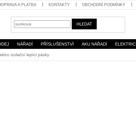
DOPRAVA A PLATBA
KONTAKTY
OBCHODNÍ PODMÍNKY
HLEDAT
ODEJ
NÁŘADÍ
PŘÍSLUŠENSTVÍ
AKU NÁŘADÍ
ELEKTRIC
ektro izolační lepící pásky