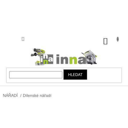
Přejít
na
obsah
NÁKUP
KOŠÍK
HLEDAT
NÁŘADÍ
/
Dílenské nářadí