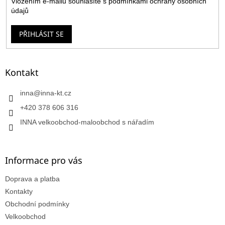
Vložením e-mailu souhlasíte s
podmínkami ochrany osobních
údajů
PŘIHLÁSIT SE
Kontakt
inna
@
inna-kt.cz
+420 378 606 316
INNA velkoobchod-maloobchod s nářadím
Informace pro vás
Doprava a platba
Kontakty
Obchodní podmínky
Velkoobchod