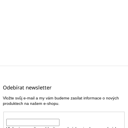
Z
á
p
a
Odebírat newsletter
t
Vložte svůj e-mail a my vám budeme zasílat informace o nových
í
produktech na našem e-shopu.
E-mail