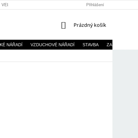
VELKOOBCHOD
Přihlášení
NÁKUPNÍ
Prázdný košík
KOŠÍK
KÉ NÁŘADÍ
VZDUCHOVÉ NÁŘADÍ
STAVBA
ZAHRADA