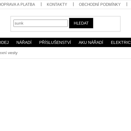
DOPRAVA A PLATBA
KONTAKTY
OBCHODNÍ PODMÍNKY
HLEDAT
ODEJ
NÁŘADÍ
PŘÍSLUŠENSTVÍ
AKU NÁŘADÍ
ELEKTRIC
exní vesty