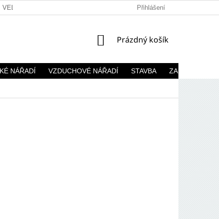
VELKOOBCHOD
Přihlášení
NÁKUPNÍ
Prázdný košík
KOŠÍK
KÉ NÁŘADÍ
VZDUCHOVÉ NÁŘADÍ
STAVBA
ZAHRADA