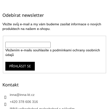
á
p
a
Odebírat newsletter
t
Vložte svůj e-mail a my vám budeme zasílat informace o nových
í
produktech na našem e-shopu.
E-mail
Vložením e-mailu souhlasíte s
podmínkami ochrany osobních
údajů
PŘIHLÁSIT SE
Kontakt
inna
@
inna-kt.cz
+420 378 606 316
INNA velkoobchod-maloobchod s nářadím