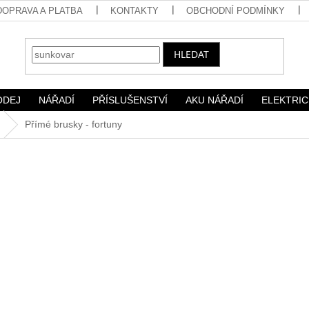
DOPRAVA A PLATBA
KONTAKTY
OBCHODNÍ PODMÍNKY
HLEDAT
ODEJ
NÁŘADÍ
PŘÍSLUŠENSTVÍ
AKU NÁŘADÍ
ELEKTRIC
Přímé brusky - fortuny