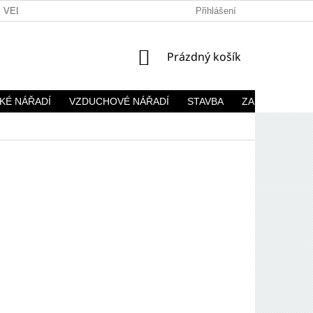
VELKOOBCHOD
Přihlášení
NÁKUPNÍ
Prázdný košík
KOŠÍK
KÉ NÁŘADÍ
VZDUCHOVÉ NÁŘADÍ
STAVBA
ZAHRADA