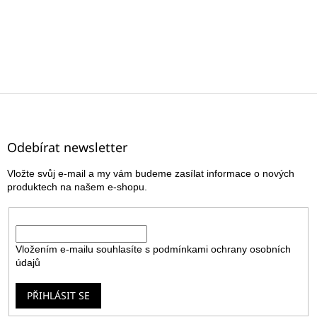
Z
á
p
a
Odebírat newsletter
t
Vložte svůj e-mail a my vám budeme zasílat informace o nových
í
produktech na našem e-shopu.
E-mail
Vložením e-mailu souhlasíte s
podmínkami ochrany osobních
údajů
PŘIHLÁSIT SE