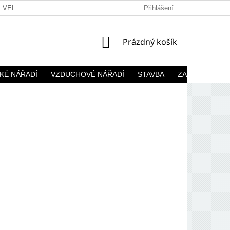
VELKOOBCHOD
Přihlášení
NÁKUPNÍ
Prázdný košík
KOŠÍK
KÉ NÁŘADÍ
VZDUCHOVÉ NÁŘADÍ
STAVBA
ZAHRADA