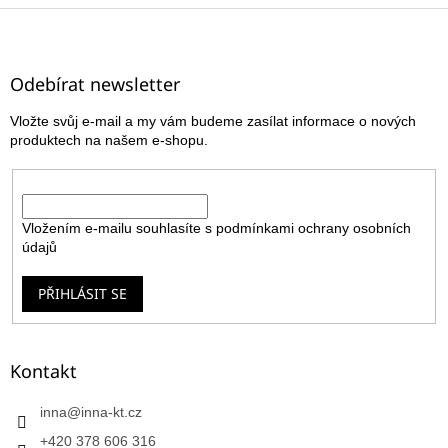
Z
á
p
a
Odebírat newsletter
t
Vložte svůj e-mail a my vám budeme zasílat informace o nových
í
produktech na našem e-shopu.
E-mail
Vložením e-mailu souhlasíte s
podmínkami ochrany osobních
údajů
PŘIHLÁSIT SE
Kontakt
inna
@
inna-kt.cz
+420 378 606 316