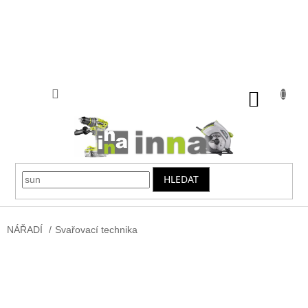
Přejít
na
obsah
NÁKUP
KOŠÍK
HLEDAT
NÁŘADÍ
/
Svařovací technika