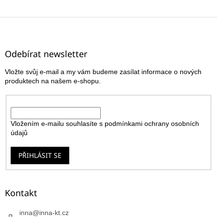
Z
á
p
a
Odebírat newsletter
t
Vložte svůj e-mail a my vám budeme zasílat informace o nových
í
produktech na našem e-shopu.
E-mail
Vložením e-mailu souhlasíte s
podmínkami ochrany osobních
údajů
PŘIHLÁSIT SE
Kontakt
inna
@
inna-kt.cz