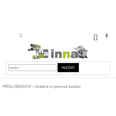
Přejít
na
obsah
NÁKUP
KOŠÍK
HLEDAT
PŘÍSLUŠENSTVÍ
/
Drátěné a nylonové kartáče