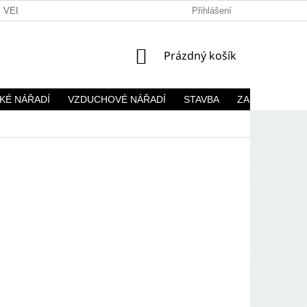
VELKOOBCHOD
Přihlášení
NÁKUPNÍ
Prázdný košík
KOŠÍK
KÉ NÁŘADÍ
VZDUCHOVÉ NÁŘADÍ
STAVBA
ZAHRADA