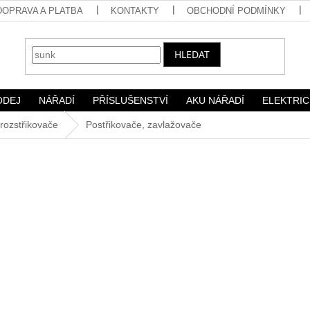
DOPRAVA A PLATBA
KONTAKTY
OBCHODNÍ PODMÍNKY
HLEDAT
ODEJ
NÁŘADÍ
PŘÍSLUŠENSTVÍ
AKU NÁŘADÍ
ELEKTRIC
 rozstřikovače
Postřikovače, zavlažovače