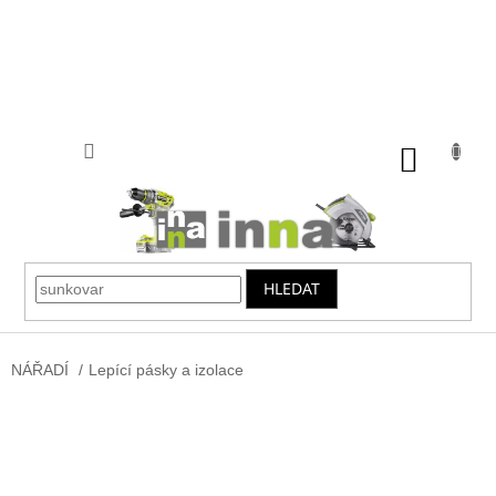
Přejít
na
obsah
NÁKUP
KOŠÍK
HLEDAT
NÁŘADÍ
/
Lepící pásky a izolace