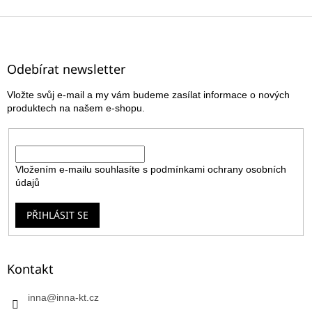
Z
á
p
a
Odebírat newsletter
t
Vložte svůj e-mail a my vám budeme zasílat informace o nových
í
produktech na našem e-shopu.
E-mail
Vložením e-mailu souhlasíte s
podmínkami ochrany osobních
údajů
PŘIHLÁSIT SE
Kontakt
inna
@
inna-kt.cz