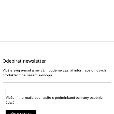
Z
á
p
a
Odebírat newsletter
t
Vložte svůj e-mail a my vám budeme zasílat informace o nových
í
produktech na našem e-shopu.
E-mail
Vložením e-mailu souhlasíte s
podmínkami ochrany osobních
údajů