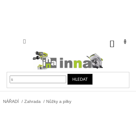
Přejít
na
obsah
NÁKUP
KOŠÍK
HLEDAT
NÁŘADÍ
/
Zahrada
/
Nůžky a pilky