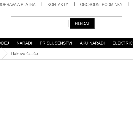
DOPRAVA A PLATBA
KONTAKTY
OBCHODNÍ PODMÍNKY
HLEDAT
ODEJ
NÁŘADÍ
PŘÍSLUŠENSTVÍ
AKU NÁŘADÍ
ELEKTRIC
Tlakové čističe