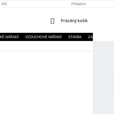
VELKOOBCHOD
Přihlášení
NÁKUPNÍ
Prázdný košík
KOŠÍK
KÉ NÁŘADÍ
VZDUCHOVÉ NÁŘADÍ
STAVBA
ZAHRADA