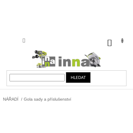
Přejít
na
obsah
NÁKUP
KOŠÍK
HLEDAT
NÁŘADÍ
/
Gola sady a příslušenství