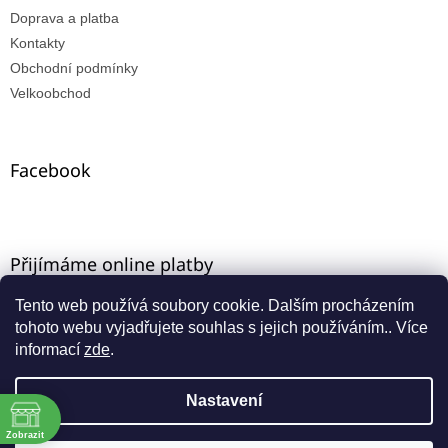
Doprava a platba
Kontakty
Obchodní podmínky
Velkoobchod
Facebook
Přijímáme online platby
Tento web používá soubory cookie. Dalším procházením
tohoto webu vyjadřujete souhlas s jejich používáním.. Více
informací
zde
.
Nastavení
Vytvořil Shoptet
ě
Máte-li u nás VO registraci, zadejte e-mail ze starého e-
Zobrazit