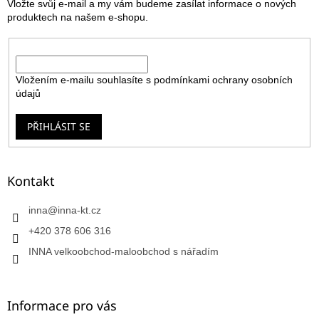
Vložte svůj e-mail a my vám budeme zasílat informace o nových
í
produktech na našem e-shopu.
E-mail
Vložením e-mailu souhlasíte s
podmínkami ochrany osobních
údajů
PŘIHLÁSIT SE
Kontakt
inna
@
inna-kt.cz
+420 378 606 316
INNA velkoobchod-maloobchod s nářadím
Informace pro vás