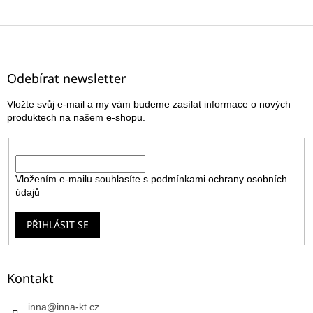
Z
á
p
a
Odebírat newsletter
t
Vložte svůj e-mail a my vám budeme zasílat informace o nových
í
produktech na našem e-shopu.
E-mail
Vložením e-mailu souhlasíte s
podmínkami ochrany osobních
údajů
PŘIHLÁSIT SE
Kontakt
inna
@
inna-kt.cz