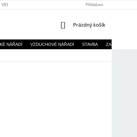
VELKOOBCHOD
Přihlášení
NÁKUPNÍ
Prázdný košík
KOŠÍK
KÉ NÁŘADÍ
VZDUCHOVÉ NÁŘADÍ
STAVBA
ZAHRADA