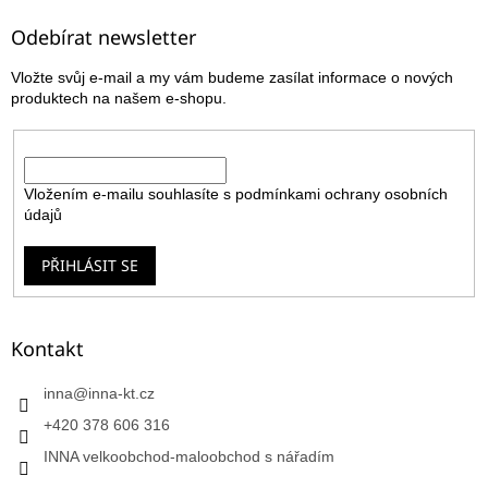
p
a
Odebírat newsletter
t
Vložte svůj e-mail a my vám budeme zasílat informace o nových
í
produktech na našem e-shopu.
E-mail
Vložením e-mailu souhlasíte s
podmínkami ochrany osobních
údajů
PŘIHLÁSIT SE
Kontakt
inna
@
inna-kt.cz
+420 378 606 316
INNA velkoobchod-maloobchod s nářadím