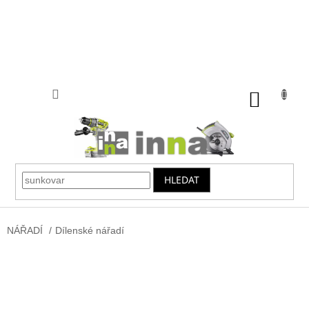
Přejít
na
obsah
NÁKUP
KOŠÍK
HLEDAT
NÁŘADÍ
/
Dílenské nářadí