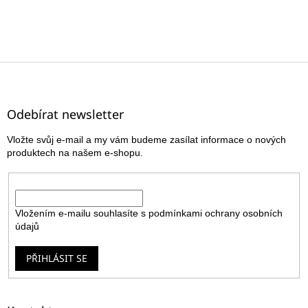
Z
á
p
a
Odebírat newsletter
t
Vložte svůj e-mail a my vám budeme zasílat informace o nových
í
produktech na našem e-shopu.
E-mail
Vložením e-mailu souhlasíte s
podmínkami ochrany osobních
údajů
PŘIHLÁSIT SE