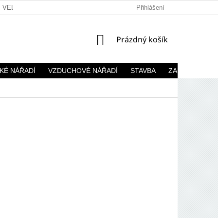
VELKOOBCHOD
Přihlášení
NÁKUPNÍ
Prázdný košík
KOŠÍK
KÉ NÁŘADÍ
VZDUCHOVÉ NÁŘADÍ
STAVBA
ZAHRADA