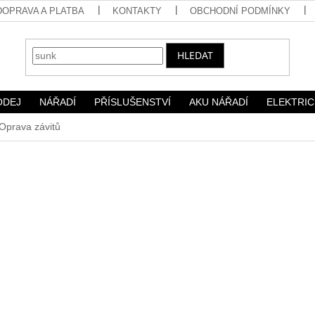
DOPRAVA A PLATBA
KONTAKTY
OBCHODNÍ PODMÍNKY
HLEDAT
ODEJ
NÁŘADÍ
PŘÍSLUŠENSTVÍ
AKU NÁŘADÍ
ELEKTRIC
Oprava závitů