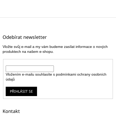
Z
á
p
a
Odebírat newsletter
t
Vložte svůj e-mail a my vám budeme zasílat informace o nových
í
produktech na našem e-shopu.
E-mail
Vložením e-mailu souhlasíte s
podmínkami ochrany osobních
údajů
PŘIHLÁSIT SE
Kontakt