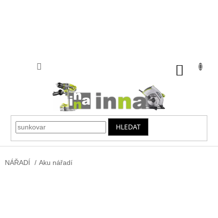
Přejít
na
obsah
NÁKUP
KOŠÍK
HLEDAT
NÁŘADÍ
/
Aku nářadí