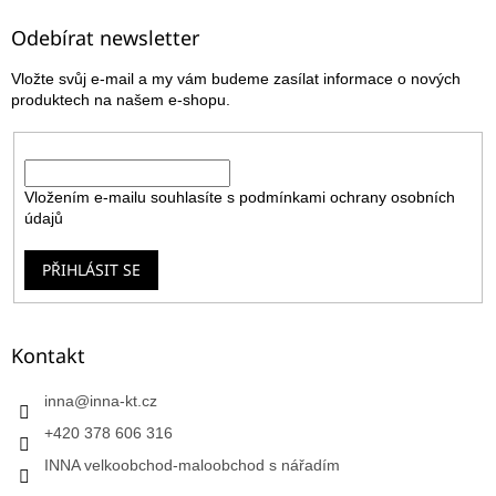
p
a
Odebírat newsletter
t
Vložte svůj e-mail a my vám budeme zasílat informace o nových
í
produktech na našem e-shopu.
E-mail
Vložením e-mailu souhlasíte s
podmínkami ochrany osobních
údajů
PŘIHLÁSIT SE
Kontakt
inna
@
inna-kt.cz
+420 378 606 316
INNA velkoobchod-maloobchod s nářadím