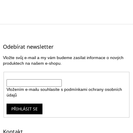
Z
á
p
a
Odebírat newsletter
t
Vložte svůj e-mail a my vám budeme zasílat informace o nových
í
produktech na našem e-shopu.
E-mail
Vložením e-mailu souhlasíte s
podmínkami ochrany osobních
údajů
PŘIHLÁSIT SE
Kontakt