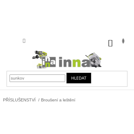
Přejít
na
obsah
NÁKUP
KOŠÍK
HLEDAT
PŘÍSLUŠENSTVÍ
/
Broušení a leštění