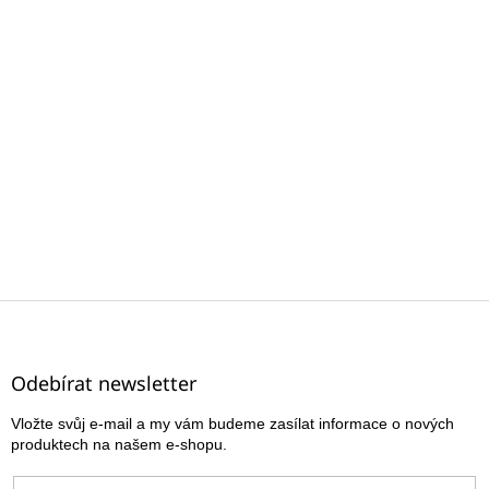
Z
á
p
a
Odebírat newsletter
t
Vložte svůj e-mail a my vám budeme zasílat informace o nových
í
produktech na našem e-shopu.