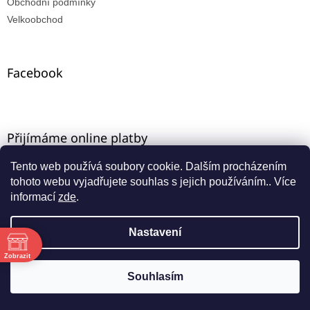
Obchodní podmínky
Velkoobchod
Facebook
Přijímáme online platby
Tento web používá soubory cookie. Dalším procházením
tohoto webu vyjadřujete souhlas s jejich používáním.. Více
informací
zde
.
Nastavení
Vytvořil Shoptet
ě
Máte-li u nás VO registraci, zadejte e-mail ze starého e-
Zobrazit
shopu a aktivujte přístup přes funkci "zapomenuté
Souhlasím
Copyright 2026
INNA-KT
. Všechna práva vyhrazena.
:00
heslo".
:00
:00