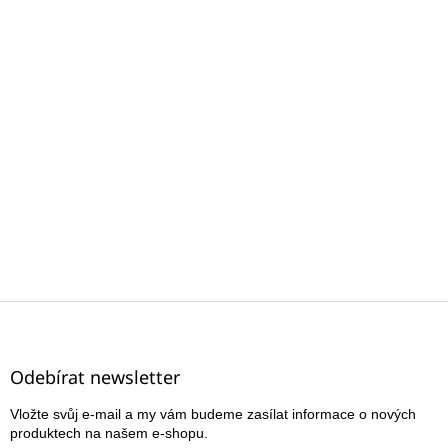
Z
á
p
a
Odebírat newsletter
t
Vložte svůj e-mail a my vám budeme zasílat informace o nových
í
produktech na našem e-shopu.