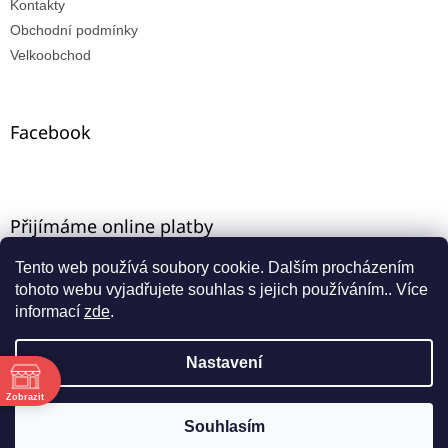
Kontakty
Obchodní podmínky
Velkoobchod
Facebook
Přijímáme online platby
Tento web používá soubory cookie. Dalším procházením
tohoto webu vyjadřujete souhlas s jejich používáním.. Více
informací
zde
.
Nastavení
Vytvořil Shoptet
ě
Máte-li u nás VO registraci, zadejte e-mail ze starého e-
Zobrazit
shopu a aktivujte přístup přes funkci "zapomenuté
Copyright 2026
INNA-KT
. Všechna práva vyhrazena.
Souhlasím
:00
heslo".