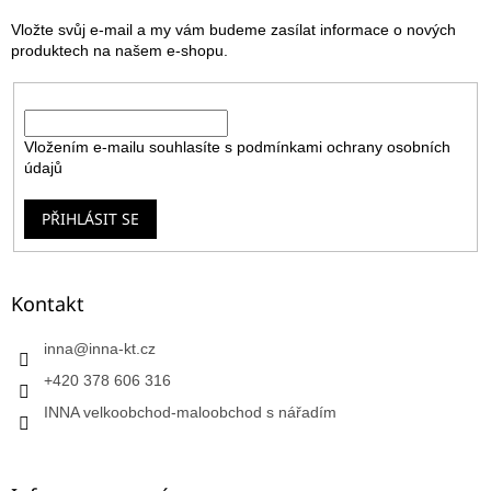
t
Vložte svůj e-mail a my vám budeme zasílat informace o nových
í
produktech na našem e-shopu.
E-mail
Vložením e-mailu souhlasíte s
podmínkami ochrany osobních
údajů
PŘIHLÁSIT SE
Kontakt
inna
@
inna-kt.cz
+420 378 606 316
INNA velkoobchod-maloobchod s nářadím