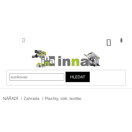
Přejít
na
obsah
NÁKUP
KOŠÍK
HLEDAT
NÁŘADÍ
/
Zahrada
/
Plachty, sítě, textilie