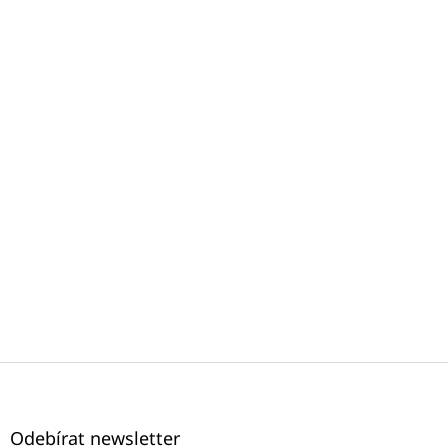
Z
á
p
a
Odebírat newsletter