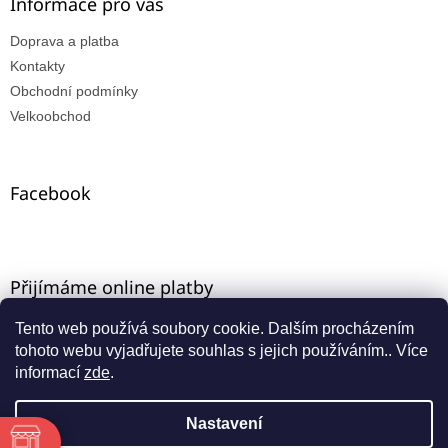
Informace pro vás
Doprava a platba
Kontakty
Obchodní podmínky
Velkoobchod
Facebook
Přijímáme online platby
Tento web používá soubory cookie. Dalším procházením
tohoto webu vyjadřujete souhlas s jejich používáním.. Více
informací
zde
.
Nastavení
Vytvořil Shoptet
ě