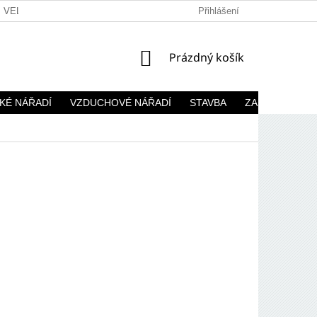
VELKOOBCHOD
Přihlášení
NÁKUPNÍ
Prázdný košík
KOŠÍK
KÉ NÁŘADÍ
VZDUCHOVÉ NÁŘADÍ
STAVBA
ZAHRADA