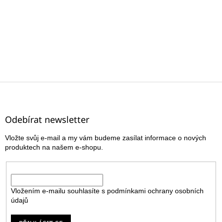
Z
á
p
a
Odebírat newsletter
t
Vložte svůj e-mail a my vám budeme zasílat informace o nových
í
produktech na našem e-shopu.
E-mail
Vložením e-mailu souhlasíte s
podmínkami ochrany osobních
údajů