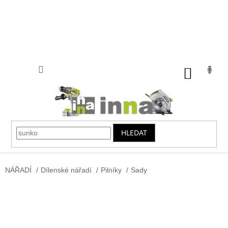
Přejít
na
obsah
NÁKUP
KOŠÍK
HLEDAT
NÁŘADÍ
/
Dílenské nářadí
/
Pilníky
/
Sady