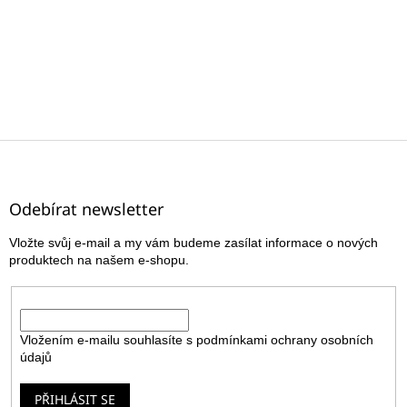
Z
á
p
a
Odebírat newsletter
t
Vložte svůj e-mail a my vám budeme zasílat informace o nových
í
produktech na našem e-shopu.
E-mail
Vložením e-mailu souhlasíte s
podmínkami ochrany osobních
údajů
PŘIHLÁSIT SE