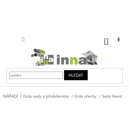
Přejít
na
obsah
NÁKUP
KOŠÍK
HLEDAT
NÁŘADÍ
/
Gola sady a příslušenství
/
Gola ořechy
/
Sady hlavic