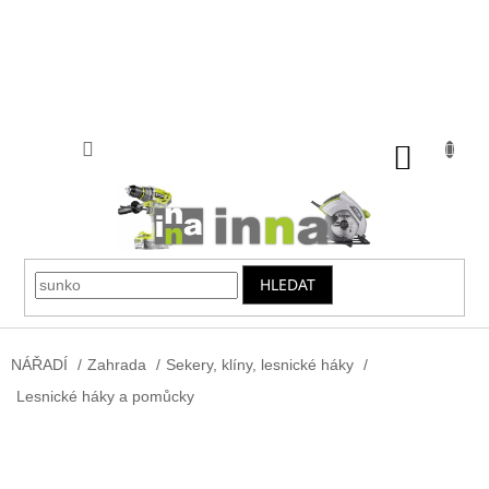
Přejít
na
obsah
NÁKUP
KOŠÍK
HLEDAT
NÁŘADÍ
/
Zahrada
/
Sekery, klíny, lesnické háky
/
Lesnické háky a pomůcky