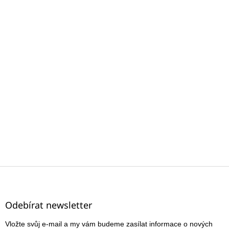
Z
á
p
a
Odebírat newsletter
t
Vložte svůj e-mail a my vám budeme zasílat informace o nových
í