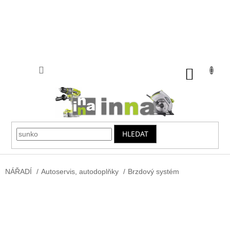
Přejít
na
obsah
NÁKUP
KOŠÍK
HLEDAT
NÁŘADÍ
/
Autoservis, autodoplňky
/
Brzdový systém