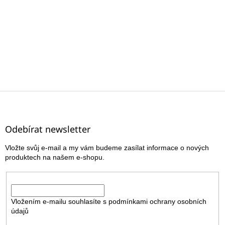
Z
á
p
a
Odebírat newsletter
t
Vložte svůj e-mail a my vám budeme zasílat informace o nových
í
produktech na našem e-shopu.
E-mail
Vložením e-mailu souhlasíte s
podmínkami ochrany osobních
údajů