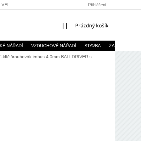
VELKOOBCHOD
Přihlášení
NÁKUPNÍ
Prázdný košík
KOŠÍK
KÉ NÁŘADÍ
VZDUCHOVÉ NÁŘADÍ
STAVBA
ZAHRADA
klíč šroubovák imbus 4.0mm BALLDRIVER s