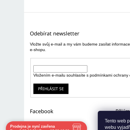
Z
á
p
Odebírat newsletter
a
t
Vložte svůj e-mail a my vám budeme zasílat informa
í
e-shopu.
E-mail
Vložením e-mailu souhlasíte s
podmínkami ochrany 
PŘIHLÁSIT SE
Facebook
Přijí
Tento web p
Prodejna je nyní zavřena
webu vyjadřu
Navštivte nás osobně