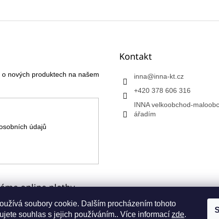
Kontakt
ce o nových produktech na našem
inna
@
inna-kt.cz
+420 378 606 316
INNA velkoobchod-maloobc
ářadím
osobních údajů
máme online platby
oužívá soubory cookie. Dalším procházením tohoto
S
jete souhlas s jejich používáním.. Více informací
zde
.