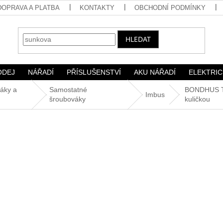
DOPRAVA A PLATBA
KONTAKTY
OBCHODNÍ PODMÍNKY
HLEDAT
ODEJ
NÁŘADÍ
PŘÍSLUŠENSTVÍ
AKU NÁŘADÍ
ELEKTRIC
áky a
Samostatné
BONDHUS T-
Imbus
šroubováky
kuličkou